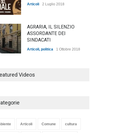
Articoli
2 Luglio 2018
AGRARIA, IL SILENZIO
ASSORDANTE DEI
SINDACATI
Articoli
,
politica
1 Ottobre 2018
TARQUINIA NELLA "DIVINA
COMMEDIA"
eatured Videos
Articoli
,
cultura
27 Marzo 2020
ategorie
SE NE VA UN ALTRO PEZZO
DI STORIA DEL LIDO DI
TARQUINIA
biente
Articoli
Comune
cultura
Articoli
,
cultura
8 Maggio 2020