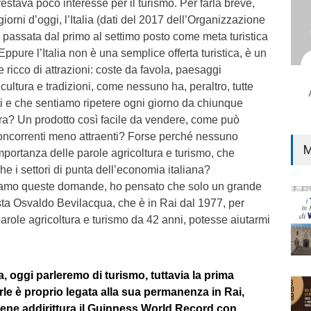
prestava poco interesse per il turismo. Per farla breve,
giorni d’oggi, l’Italia (dati del 2017 dell’Organizzazione
 passata dal primo al settimo posto come meta turistica
pure l’Italia non è una semplice offerta turistica, è un
 ricco di attrazioni: coste da favola, paesaggi
ultura e tradizioni, come nessuno ha, peraltro, tutte
ti e che sentiamo ripetere ogni giorno da chiunque
ora? Un prodotto così facile da vendere, come può
oncorrenti meno attraenti? Forse perché nessuno
M
importanza delle parole agricoltura e turismo, che
 i settori di punta dell’economia italiana?
cciamo queste domande, ho pensato che solo un grande
sta Osvaldo Bevilacqua, che è in Rai dal 1977, per
parole agricoltura e turismo da 42 anni, potesse aiutarmi
, oggi parleremo di turismo, tuttavia la prima
le è proprio legata alla sua permanenza in Rai,
tiene addirittura il Guinness World Record con