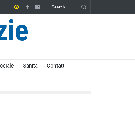
se senza tomba
zie
ociale
Sanità
Contatti