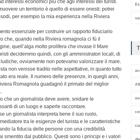
d interessi economici più che agli interessi dei turisti.
Es
uovere un territorio è quello di essere onesti; potrei
isodi, per esempio la mia esperienza nella Riviera
sa
mento essenziale per costruire un rapporto fiduciario
ro che, quando nella Riviera romagnola ci fù il
ine, quell’alga molto prolifera che invase il Mare
T
turisti decidemmo quindi, con gli amministratori locali, di
oni ludiche, ovviamente non potevamo valorizzare il mare.
rista non venisse tradito nelle aspettative, in quanto tutto
ac
ato era reale. Il numero delle presenze, in quegli anni,
viera Romagnola guadagnò il primato del miglior
Al
.
as
io che un giornalista deve avere, snidare le
essanti di un luogo e saperle raccontare.
ce
e un giornalista interpreta bene il suo ruolo,
ediatore tra le esigenze del turista e le caratteristiche
co
nando la fiducia delle persone con una credibilità
 smentito dal pubblico. Questi sono i principi e i valori
di