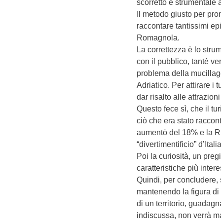
scorretto e strumentale a
Il metodo giusto per prom
raccontare tantissimi ep
Romagnola.
La correttezza è lo stru
con il pubblico, tantè ve
problema della mucillagg
Adriatico. Per attirare i 
dar risalto alle attrazi
Questo fece sì, che il tu
ciò che era stato raccont
aumentò del 18% e la Ri
“divertimentificio” d’Italia
Poi la curiosità, un preg
caratteristiche più inter
Quindi, per concludere, s
mantenendo la figura di m
di un territorio, guadag
indiscussa, non verrà mai