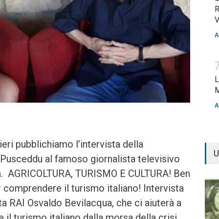
R
V
A
L
M
A
eri pubblichiamo l’intervista della
U
 Pusceddu al famoso giornalista televisivo
ua. AGRICOLTURA, TURISMO E CULTURA! Ben
r comprendere il turismo italiano! Intervista
ta RAI Osvaldo Bevilacqua, che ci aiuterà a
il turismo italiano dalla morsa della crisi.