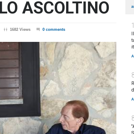
 LO ASCOLTINO
a
1682 Views
0 comments
I
t
i
A
R
d
A
"
S