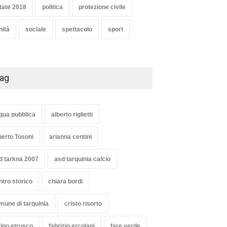
tate 2018
politica
protezione civile
nità
sociale
spettacolo
sport
ag
qua pubblica
alberto riglietti
berto Tosoni
arianna centini
d tarkna 2007
asd tarquinia calcio
ntro storico
chiara bordi
mune di tarquinia
cristo risorto
vino etrusco
fabrizio ercolani
fare verde