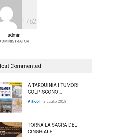
Agricoltura, dal Governo
arrivano i pagamenti PAC, la
1782
soddisfazione del Ministro
Lollobrigida
admin
ADMINISTRATOR
ambiente
,
Articoli
,
politica
27 Luglio 2026
ost Commented
A TARQUINIA I TUMORI
COLPISCONO ...
Articoli
2 Luglio 2018
TORNA LA SAGRA DEL
CINGHIALE