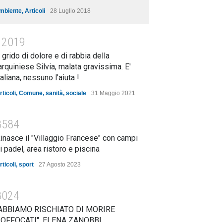
mbiente
,
Articoli
28 Luglio 2018
12019
l grido di dolore e di rabbia della
arquiniese Silvia, malata gravissima. E'
taliana, nessuno l'aiuta !
rticoli
,
Comune
,
sanità
,
sociale
31 Maggio 2021
8584
inasce il "Villaggio Francese" con campi
i padel, area ristoro e piscina
rticoli
,
sport
27 Agosto 2023
8024
ABBIAMO RISCHIATO DI MORIRE
OFFOCATI". ELENA ZANOBBI