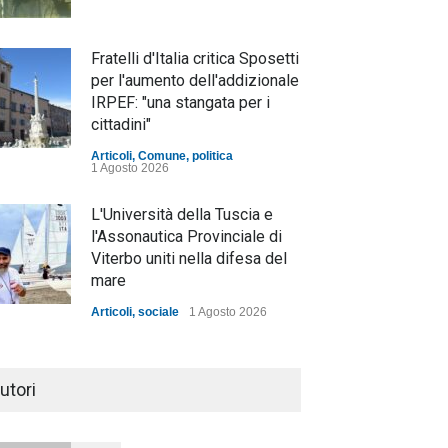
Fratelli d'Italia critica Sposetti
per l'aumento dell'addizionale
IRPEF: "una stangata per i
cittadini"
Articoli
,
Comune
,
politica
1 Agosto 2026
L'Università della Tuscia e
l'Assonautica Provinciale di
Viterbo uniti nella difesa del
mare
Articoli
,
sociale
1 Agosto 2026
Notte bianca a Tarquinia, un
mezzo insuccesso
utori
annunciato
Articoli
1 Agosto 2026