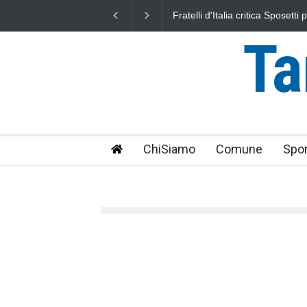
osetti per l'aumento dell'addizionale
L'Università della Tuscia e l'A
 cittadini"
uniti nella difesa del mare
Ta
ChiSiamo
Comune
Spor