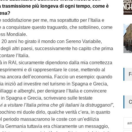
la trasmissione più longeva di ogni tempo, come è
resa?
 soddisfazione per me, ma soprattutto per l’Italia e
e a conquistare questo traguardo, che sottolineo, come
ess Mondiale.
i 20 anni ho girato il mondo con Sereno Variabile,
degli altri paesi, successivamente ho capito che prima
ontare l’Italia.
tà in RAI, sicuramente dipendono dalla mia correttezza
esprimermi e di rappresentare le cose, mettendo al
F
 prima ancora dell’economia. Faccio un esempio: quando
a iniziò ad investire nel turismo in Spagna e Grecia,
llaggi e alberghi, per denigrare l’Italia e convincere
e in Spagna e Grecia, scrivevano sulle testate
C
i a visitare l’Italia prima che gli italiani la distruggano!”
,
ochino mi duole dirlo, qualche verità c’era, in quanto
quel periodo massacrarono le coste con un’edilizia
am
lla Germania tuttavia era chiaramente un messaggio,