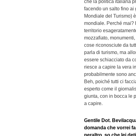
che la politica italiana 
facendo un salto fino ai 
Mondiale del Turismo) è
mondiale. Perché mai? Ep
territorio esageratamente
mozzafiato, monumenti, c
cose riconosciute da tut
parla di turismo, ma all
essere schiacciato da c
riesce a capire la vera 
probabilmente sono anche
Beh, poiché tutti ci fa
esperto come il giornali
giunta, con in bocca le 
a capire.
Gentile Dot. Bevilacqua
domanda che vorrei far
peraltro, so che lei de