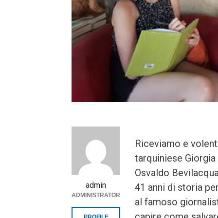
Riceviamo e volenti
tarquiniese Giorgia
Osvaldo Bevilacq
admin
41 anni di storia pe
ADMINISTRATOR
al famoso giornalis
capire come salvare 
PROFILE