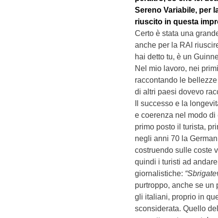
Sereno Variabile, per 
riuscito in questa imp
Certo è stata una grande
anche per la RAI riuscir
hai detto tu, è un Guinn
Nel mio lavoro, nei prim
raccontando le bellezze 
di altri paesi dovevo racc
Il successo e la longevi
e coerenza nel modo di 
primo posto il turista,
negli anni 70 la Germani
costruendo sulle coste vi
quindi i turisti ad andar
giornalistiche:
“Sbrigatev
purtroppo, anche se un p
gli italiani, proprio in 
sconsiderata. Quello de