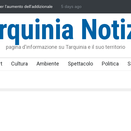
ssonautica Provinciale di Viterbo
5 days ago
Vincenzo Ferri, un Eroe tarquinie
rquinia Noti
pagina d'informazione su Tarquinia e il suo territorio
t
Cultura
Ambiente
Spettacolo
Politica
S