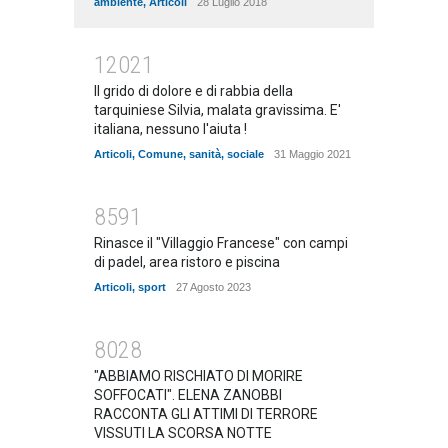
ambiente
,
Articoli
28 Luglio 2018
12021
Il grido di dolore e di rabbia della
tarquiniese Silvia, malata gravissima. E'
italiana, nessuno l'aiuta !
Articoli
,
Comune
,
sanità
,
sociale
31 Maggio 2021
8591
Rinasce il "Villaggio Francese" con campi
di padel, area ristoro e piscina
Articoli
,
sport
27 Agosto 2023
8028
"ABBIAMO RISCHIATO DI MORIRE
SOFFOCATI". ELENA ZANOBBI
RACCONTA GLI ATTIMI DI TERRORE
VISSUTI LA SCORSA NOTTE