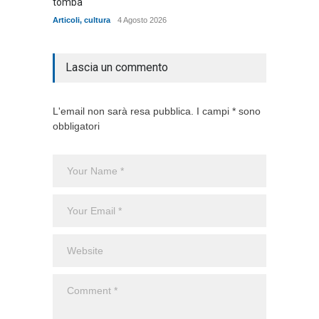
tomba
dell'ad
cittadin
Articoli
,
cultura
4 Agosto 2026
Articoli
,
Lascia un commento
L'email non sarà resa pubblica. I campi * sono
obbligatori