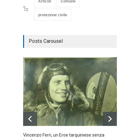
Articoli
Comune
protezione civile
Posts Carousel
Vincenzo Ferri, un Eroe tarquiniese senza
Fratell