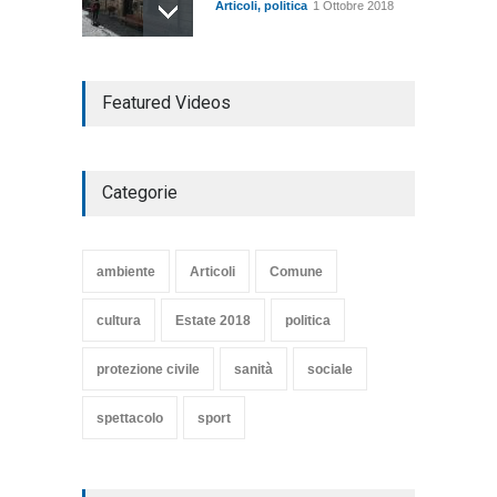
Articoli
,
politica
1 Ottobre 2018
TARQUINIA NELLA "DIVINA
Featured Videos
COMMEDIA"
Articoli
,
cultura
27 Marzo 2020
Categorie
SE NE VA UN ALTRO PEZZO
DI STORIA DEL LIDO DI
TARQUINIA
ambiente
Articoli
Comune
Articoli
,
cultura
8 Maggio 2020
cultura
Estate 2018
politica
protezione civile
sanità
sociale
spettacolo
sport