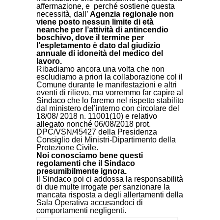
affermazione, e perché sostiene questa
necessità, dall’
Agenzia regionale non
viene posto nessun limite di età
neanche per l’attività di antincendio
boschivo, dove il termine per
l’espletamento è dato dal giudizio
annuale di idoneità del medico del
lavoro.
Ribadiamo ancora una volta che non
escludiamo a priori la collaborazione col il
Comune durante le manifestazioni e altri
eventi di rilievo, ma vorremmo far capire al
Sindaco che lo faremo nel rispetto stabilito
dal ministero del’interno con circolare del
18/08/ 2018 n. 11001(10) e relativo
allegato nonché 06/08/2018 prot.
DPC/VSN/45427 della Presidenza
Consiglio dei Ministri-Dipartimento della
Protezione Civile.
Noi conosciamo bene questi
regolamenti che il Sindaco
presumibilmente ignora.
Il Sindaco poi ci addossa la responsabilità
di due multe irrogate per sanzionare la
mancata risposta a degli allertamenti della
Sala Operativa accusandoci di
comportamenti negligenti.