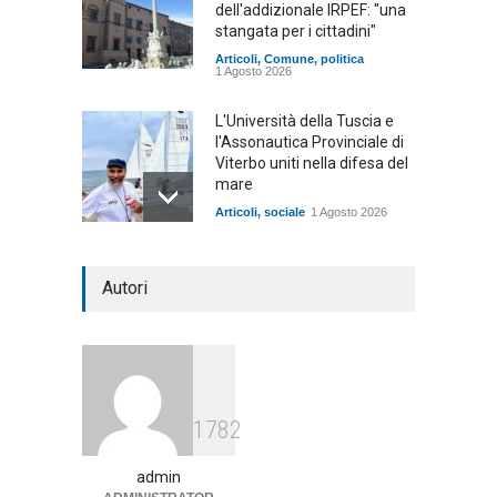
dell'addizionale IRPEF: "una
stangata per i cittadini"
Articoli
,
Comune
,
politica
1 Agosto 2026
L'Università della Tuscia e
l'Assonautica Provinciale di
Viterbo uniti nella difesa del
mare
Articoli
,
sociale
1 Agosto 2026
Notte bianca a Tarquinia, un
Autori
mezzo insuccesso
annunciato
Articoli
1 Agosto 2026
Agricoltura, dal Governo
1782
arrivano i pagamenti PAC, la
soddisfazione del Ministro
Lollobrigida
admin