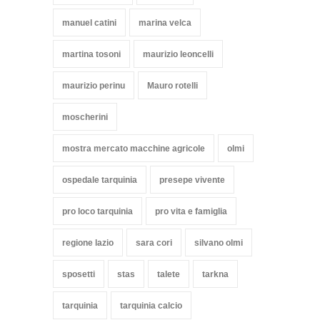
manuel catini
marina velca
martina tosoni
maurizio leoncelli
maurizio perinu
Mauro rotelli
moscherini
mostra mercato macchine agricole
olmi
ospedale tarquinia
presepe vivente
pro loco tarquinia
pro vita e famiglia
regione lazio
sara cori
silvano olmi
sposetti
stas
talete
tarkna
tarquinia
tarquinia calcio