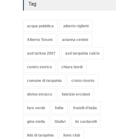
Tag
acqua pubblica
alberto riglietti
Alberto Tosoni
arianna centini
asd tarkna 2007
asd tarquinia calcio
centro storico
chiara bordi
comune di tarquinia
cristo risorto
divino etrusco
fabrizio ercolani
fare verde
foibe
fratelli d'italia
gino stella
Giulivi
iis cardarelli
lido di tarquinia
lions club