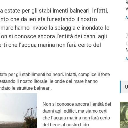
R
V
 estate per gli stabilimenti balneari. Infatti,
nto che da ieri sta funestando il nostro
A
l mare hanno invaso la spiaggia e inondato le
Non si conosce ancora l’entità dei danni agli
L
erti che l’acqua marina non farà certo del
M
A
te per gli stabilimenti balneari. Infatti, complice il forte
estando il nostro litorale, le onde del mare hanno
U
dato le strutture balneari.
Non si conosce ancora l’entità dei
danni agli edifici, ma siamo certi
che l’acqua marina non farà certo
del bene al nostro Lido.