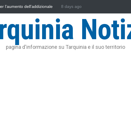
cia e l'Assonautica Provinciale di Viterbo
8 days ago
Vincenzo Ferri, un Eroe t
 mare
rquinia Noti
pagina d'informazione su Tarquinia e il suo territorio