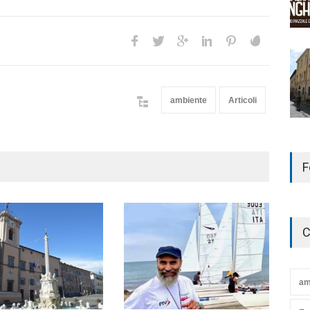
ambiente
Articoli
F
C
am