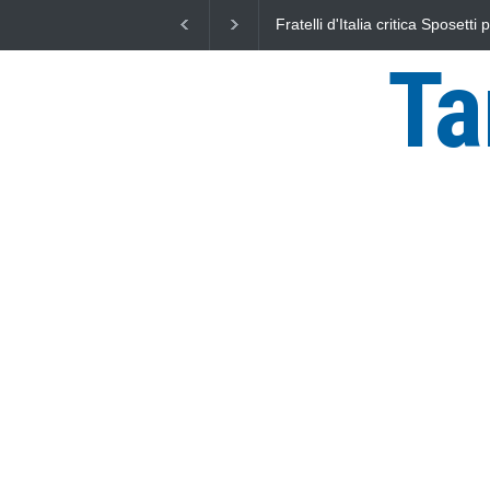
critica Sposetti per l'aumento dell'addizionale
L'Università della Tus
ata per i cittadini"
uniti nella difesa del
Ta