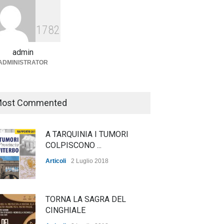
Agricoltura, dal Governo
arrivano i pagamenti PAC, la
1782
soddisfazione del Ministro
Lollobrigida
admin
ADMINISTRATOR
ambiente
,
Articoli
,
politica
27 Luglio 2026
ost Commented
A TARQUINIA I TUMORI
COLPISCONO ...
Articoli
2 Luglio 2018
TORNA LA SAGRA DEL
CINGHIALE