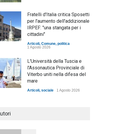
Fratelli d'Italia critica Sposetti
per l'aumento dell'addizionale
IRPEF: "una stangata per i
cittadini"
Articoli
,
Comune
,
politica
1 Agosto 2026
L'Università della Tuscia e
l'Assonautica Provinciale di
Viterbo uniti nella difesa del
mare
Articoli
,
sociale
1 Agosto 2026
Notte bianca a Tarquinia, un
mezzo insuccesso
utori
annunciato
Articoli
1 Agosto 2026