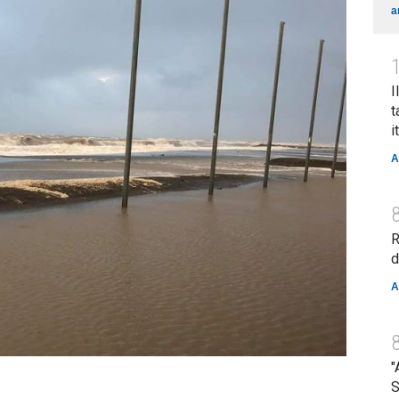
a
I
t
i
A
R
d
A
"
S