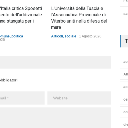
Es
d'Italia critica Sposetti
L'Università della Tuscia e
Nott
sa
mento dell'addizionale
l'Assonautica Provinciale di
mez
una stangata per i
Viterbo uniti nella difesa del
ann
mare
Artic
omune
,
politica
Articoli
,
sociale
1 Agosto 2026
026
T
ac
Al
bbligatori
as
ce
co
di