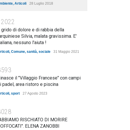
mbiente
,
Articoli
28 Luglio 2018
12022
l grido di dolore e di rabbia della
arquiniese Silvia, malata gravissima. E'
taliana, nessuno l'aiuta !
rticoli
,
Comune
,
sanità
,
sociale
31 Maggio 2021
8593
inasce il "Villaggio Francese" con campi
i padel, area ristoro e piscina
rticoli
,
sport
27 Agosto 2023
8028
ABBIAMO RISCHIATO DI MORIRE
OFFOCATI". ELENA ZANOBBI