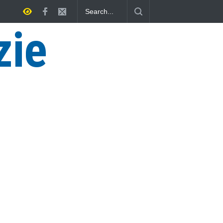
arquiniese senza tomba
zie