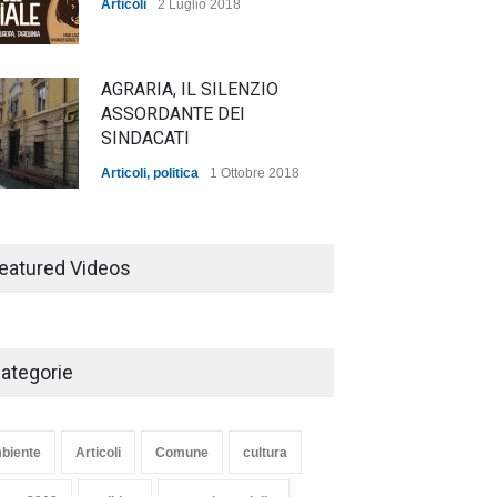
Articoli
2 Luglio 2018
AGRARIA, IL SILENZIO
ASSORDANTE DEI
SINDACATI
Articoli
,
politica
1 Ottobre 2018
TARQUINIA NELLA "DIVINA
COMMEDIA"
eatured Videos
Articoli
,
cultura
27 Marzo 2020
ategorie
SE NE VA UN ALTRO PEZZO
DI STORIA DEL LIDO DI
TARQUINIA
biente
Articoli
Comune
cultura
Articoli
,
cultura
8 Maggio 2020