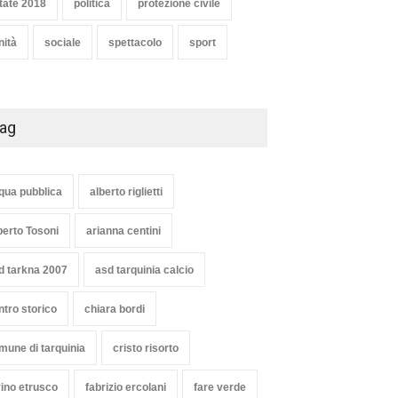
tate 2018
politica
protezione civile
e bianca a Tarquinia, un
Agricoltura, dal Governo
nità
sociale
spettacolo
sport
zo insuccesso
arrivano i pagamenti PAC, la
unciato
soddisfazione del Ministro
Lollobrigida
oli
1 Agosto 2026
ambiente
,
Articoli
,
politica
27 Luglio 2026
ag
qua pubblica
alberto riglietti
berto Tosoni
arianna centini
d tarkna 2007
asd tarquinia calcio
ntro storico
chiara bordi
mune di tarquinia
cristo risorto
vino etrusco
fabrizio ercolani
fare verde