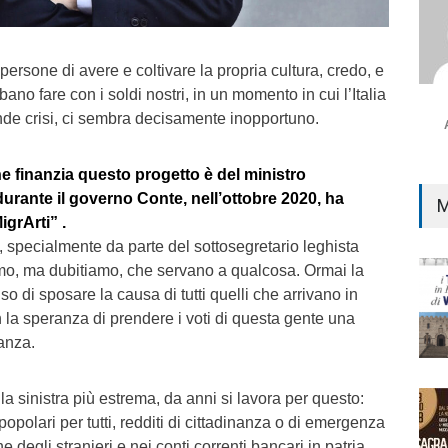
ersone di avere e coltivare la propria cultura, credo, e
ano fare con i soldi nostri, in un momento in cui l’Italia
de crisi, ci sembra decisamente inopportuno.
he finanzia questo progetto è del ministro
durante il governo Conte, nell’ottobre 2020, ha
M
grArti” .
 specialmente da parte del sottosegretario leghista
o, ma dubitiamo, che servano a qualcosa. Ormai la
o di sposare la causa di tutti quelli che arrivano in
n la speranza di prendere i voti di questa gente una
nanza.
ella sinistra più estrema, da anni si lavora per questo:
 popolari per tutti, redditi di cittadinanza o di emergenza
e degli stranieri e nei conti correnti bancari in patria.