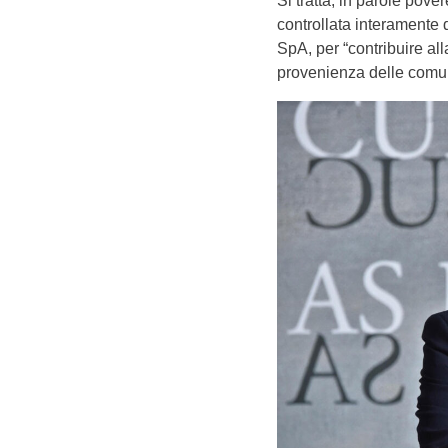
Si tratta, in parole pove
controllata interamente da
SpA, per “contribuire all
provenienza delle comunit