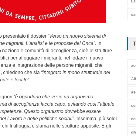
Es
sa
o presentato il dossier
“Verso un nuovo sistema di
T
e migranti. L’analisi e le proposte del Cnca”
. In
o nazionale comunità di accoglienza, cioè le strutture
ici per alloggiare i migranti, nel lodare il nuovo
ienza e integrazione delle persone migranti, che
ac
mi, chiedono che sia
“integrato in modo strutturale nel
Al
nale e locale”
.
as
signori
“è opportuno che vi sia un organismo
stema di accoglienza faccia capo, evitando così l’attuale
ce
ompetenze. Questo organismo dovrebbe essere
 del Lavoro e delle politiche sociali”
. Insomma, più soldi
co
er chi li alloggia e sfama nelle strutture apposite. E gli
di