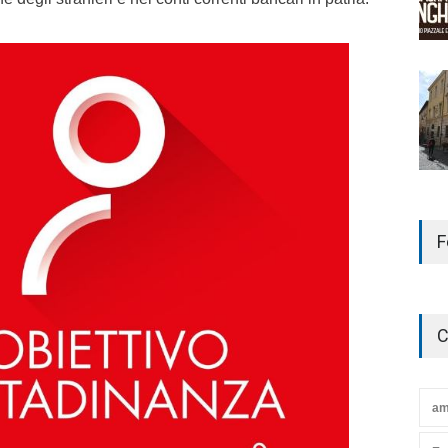
F
C
am