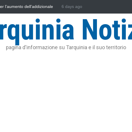
sonautica Provinciale di Viterbo
6 days ago
Vincenzo Ferri, un Eroe tarquinie
rquinia Noti
pagina d'informazione su Tarquinia e il suo territorio