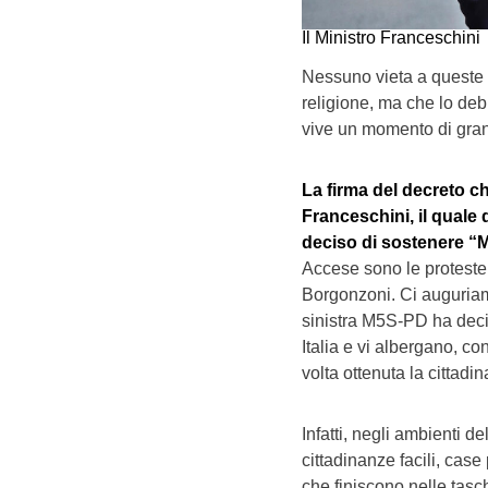
Il Ministro Franceschini
Nessuno vieta a queste p
religione, ma che lo debb
vive un momento di gran
La firma del decreto c
Franceschini, il quale 
deciso di sostenere “Mi
Accese sono le proteste,
Borgonzoni. Ci auguriam
sinistra M5S-PD ha decis
Italia e vi albergano, co
volta ottenuta la cittadi
Infatti, negli ambienti d
cittadinanze facili, case
che finiscono nelle tasch