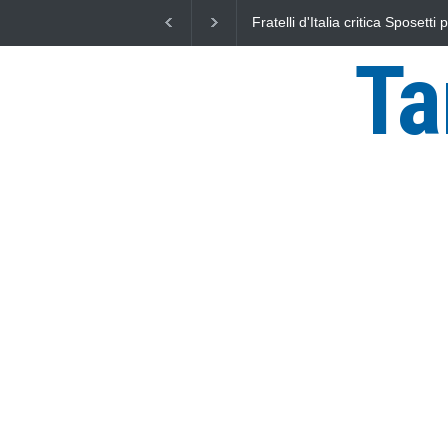
L'Università della Tuscia e l'As
uniti nella difesa del mare
Ta