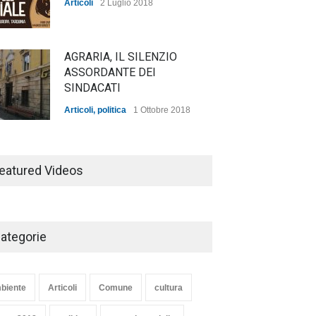
Articoli
2 Luglio 2018
AGRARIA, IL SILENZIO
ASSORDANTE DEI
SINDACATI
Articoli
,
politica
1 Ottobre 2018
TARQUINIA NELLA "DIVINA
COMMEDIA"
eatured Videos
Articoli
,
cultura
27 Marzo 2020
ategorie
SE NE VA UN ALTRO PEZZO
DI STORIA DEL LIDO DI
TARQUINIA
biente
Articoli
Comune
cultura
Articoli
,
cultura
8 Maggio 2020