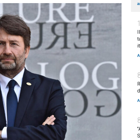
a
I
t
i
A
R
d
A
"
S