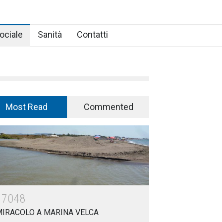
ociale
Sanità
Contatti
Most Read
Commented
17048
MIRACOLO A MARINA VELCA