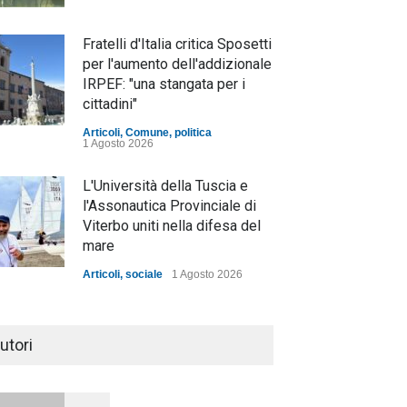
Fratelli d'Italia critica Sposetti
per l'aumento dell'addizionale
IRPEF: "una stangata per i
cittadini"
Articoli
,
Comune
,
politica
1 Agosto 2026
L'Università della Tuscia e
l'Assonautica Provinciale di
Viterbo uniti nella difesa del
mare
Articoli
,
sociale
1 Agosto 2026
Notte bianca a Tarquinia, un
mezzo insuccesso
utori
annunciato
Articoli
1 Agosto 2026