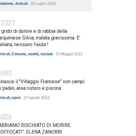
mbiente
,
Articoli
28 Luglio 2018
12021
l grido di dolore e di rabbia della
arquiniese Silvia, malata gravissima. E'
taliana, nessuno l'aiuta !
rticoli
,
Comune
,
sanità
,
sociale
31 Maggio 2021
8590
inasce il "Villaggio Francese" con campi
i padel, area ristoro e piscina
rticoli
,
sport
27 Agosto 2023
8026
ABBIAMO RISCHIATO DI MORIRE
OFFOCATI". ELENA ZANOBBI