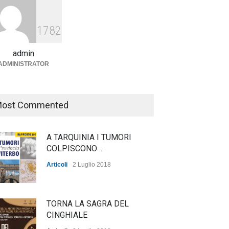
Agricoltura, dal Governo
arrivano i pagamenti PAC, la
1782
soddisfazione del Ministro
Lollobrigida
admin
ADMINISTRATOR
ambiente
,
Articoli
,
politica
27 Luglio 2026
ost Commented
A TARQUINIA I TUMORI
COLPISCONO ...
Articoli
2 Luglio 2018
TORNA LA SAGRA DEL
CINGHIALE