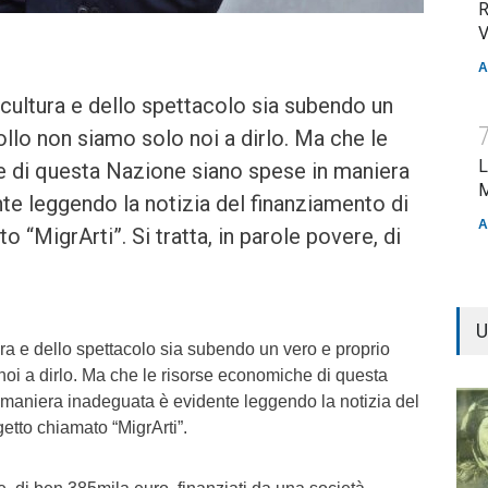
R
V
A
a cultura e dello spettacolo sia subendo un
ollo non siamo solo noi a dirlo. Ma che le
L
 di questa Nazione siano spese in maniera
M
te leggendo la notizia del finanziamento di
A
 “MigrArti”. Si tratta, in parole povere, di
U
tura e dello spettacolo sia subendo un vero e proprio
noi a dirlo. Ma che le risorse economiche di questa
maniera inadeguata è evidente leggendo la notizia del
etto chiamato “MigrArti”.