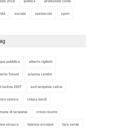
tate 2018
politica
protezione civile
nità
sociale
spettacolo
sport
ag
qua pubblica
alberto riglietti
berto Tosoni
arianna centini
d tarkna 2007
asd tarquinia calcio
ntro storico
chiara bordi
mune di tarquinia
cristo risorto
vino etrusco
fabrizio ercolani
fare verde