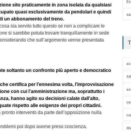
Es
zione sito praticamente in zona isolata da qualsiasi
ccupato quasi esclusivamente da pendolari e quindi
sa
 di un abbonamento del treno.
osa sia servito tutto questo se non a complicare le
ione si sarebbe potuta trovare tranquillamente in sede
considerando che sull’argomento venne presentata
T
ac
nte soltanto un confronto più aperto e democratico
Al
che certifica per l’ennesima volta, l’improvvisazione
as
one con cui l’amministrazione ma, soprattutto i
nza, hanno agito su decisioni calate dall’alto,
ce
uate rispetto alle esigenze dei propri cittadini.
pronto intervento da parte dell’opposizione nulla
co
problemi poi dopo averne preso coscienza,
di