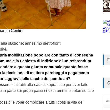
rianna Centini
lla stazione: ennesimo dietrofront
livi.
pria mobilitazione popolare con tanto di consegna
F
comune e la richiesta di indizione di un referendum
prendere a questa giunta comunale quanto fosse
a la decisione di mettere parcheggi a pagamento
iori aggravi sulle tasche dei pendolari?
C
sere stati utili alla causa, soprattutto per aver fatto
e in parte sui propri passi i nostri amministratori su tale
am
ibile voler complicare a tutti i costi la vita dei