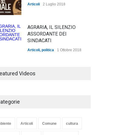
Articoli
2 Luglio 2018
AGRARIA, IL SILENZIO
ASSORDANTE DEI
SINDACATI
Articoli
,
politica
1 Ottobre 2018
TARQUINIA NELLA "DIVINA
COMMEDIA"
eatured Videos
Articoli
,
cultura
27 Marzo 2020
SE NE VA UN ALTRO PEZZO
DI STORIA DEL LIDO DI
ategorie
TARQUINIA
Articoli
,
cultura
8 Maggio 2020
biente
Articoli
Comune
cultura