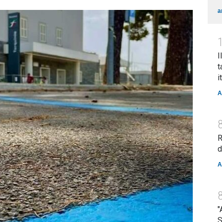
a
I
t
i
A
R
d
A
"
S