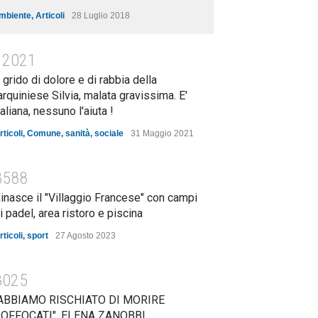
mbiente
,
Articoli
28 Luglio 2018
12021
l grido di dolore e di rabbia della
arquiniese Silvia, malata gravissima. E'
taliana, nessuno l'aiuta !
rticoli
,
Comune
,
sanità
,
sociale
31 Maggio 2021
8588
inasce il "Villaggio Francese" con campi
i padel, area ristoro e piscina
rticoli
,
sport
27 Agosto 2023
8025
ABBIAMO RISCHIATO DI MORIRE
OFFOCATI". ELENA ZANOBBI