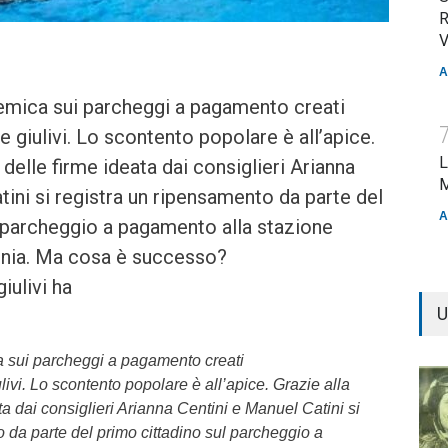
R
V
A
lemica sui parcheggi a pagamento creati
 giulivi. Lo scontento popolare è all’apice.
L
 delle firme ideata dai consiglieri Arianna
M
tini si registra un ripensamento da parte del
A
 parcheggio a pagamento alla stazione
uinia. Ma cosa è successo?
iulivi ha
U
ca sui parcheggi a pagamento creati
livi. Lo scontento popolare è all’apice. Grazie alla
ta dai consiglieri Arianna Centini e Manuel Catini si
 da parte del primo cittadino sul parcheggio a