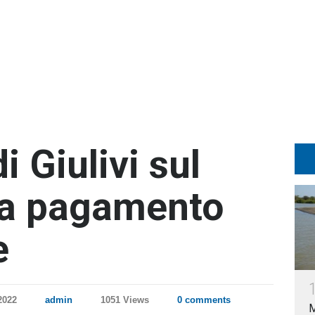
i Giulivi sul
 a pagamento
e
2022
admin
1051 Views
0 comments