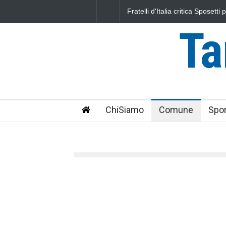
L'Università della Tuscia e l'As
uniti nella difesa del mare
Ta
ChiSiamo
Comune
Spor