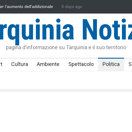
sonautica Provinciale di Viterbo
6 days ago
Vincenzo Ferri, un Eroe tarquinie
rquinia Noti
pagina d'informazione su Tarquinia e il suo territorio
t
Cultura
Ambiente
Spettacolo
Politica
S