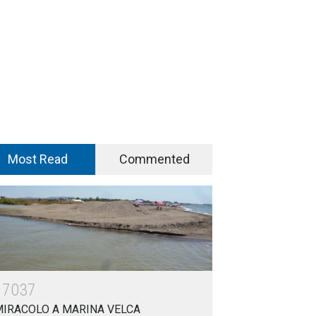
Most Read
Commented
17037
MIRACOLO A MARINA VELCA