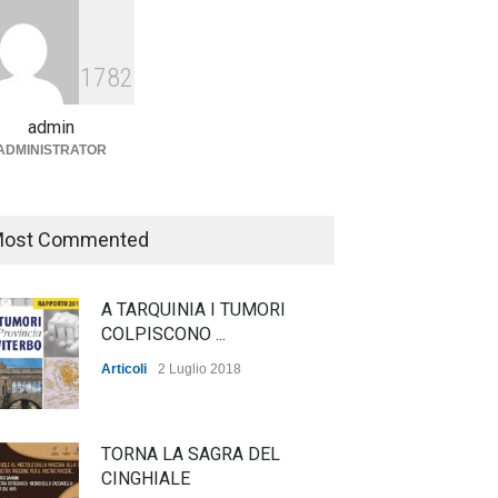
Agricoltura, dal Governo
arrivano i pagamenti PAC, la
1782
soddisfazione del Ministro
Lollobrigida
admin
ADMINISTRATOR
ambiente
,
Articoli
,
politica
27 Luglio 2026
ost Commented
A TARQUINIA I TUMORI
COLPISCONO ...
Articoli
2 Luglio 2018
TORNA LA SAGRA DEL
CINGHIALE