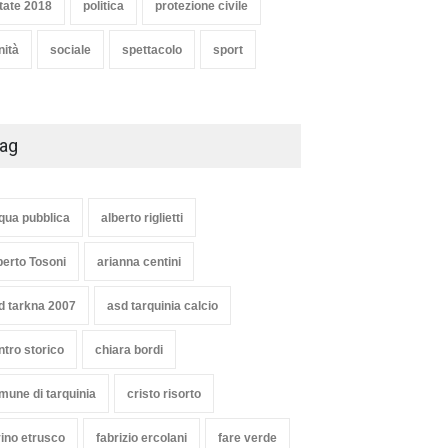
tate 2018
politica
protezione civile
nità
sociale
spettacolo
sport
ag
qua pubblica
alberto riglietti
berto Tosoni
arianna centini
d tarkna 2007
asd tarquinia calcio
ntro storico
chiara bordi
mune di tarquinia
cristo risorto
vino etrusco
fabrizio ercolani
fare verde