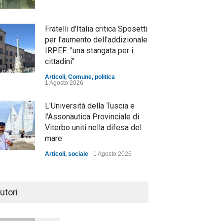
Fratelli d'Italia critica Sposetti
per l'aumento dell'addizionale
IRPEF: "una stangata per i
cittadini"
Articoli
,
Comune
,
politica
1 Agosto 2026
L'Università della Tuscia e
l'Assonautica Provinciale di
Viterbo uniti nella difesa del
mare
Articoli
,
sociale
1 Agosto 2026
Notte bianca a Tarquinia, un
mezzo insuccesso
utori
annunciato
Articoli
1 Agosto 2026