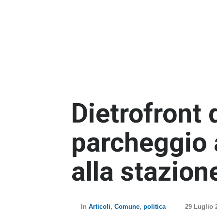
Dietrofront d
parcheggio
alla stazion
In
Articoli
,
Comune
,
politica
29 Luglio 