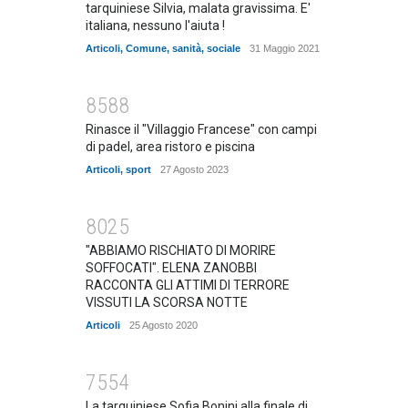
tarquiniese Silvia, malata gravissima. E'
italiana, nessuno l'aiuta !
Articoli
,
Comune
,
sanità
,
sociale
31 Maggio 2021
8588
Rinasce il "Villaggio Francese" con campi
di padel, area ristoro e piscina
Articoli
,
sport
27 Agosto 2023
8025
"ABBIAMO RISCHIATO DI MORIRE
SOFFOCATI". ELENA ZANOBBI
RACCONTA GLI ATTIMI DI TERRORE
VISSUTI LA SCORSA NOTTE
Articoli
25 Agosto 2020
7554
La tarquiniese Sofia Bonini alla finale di