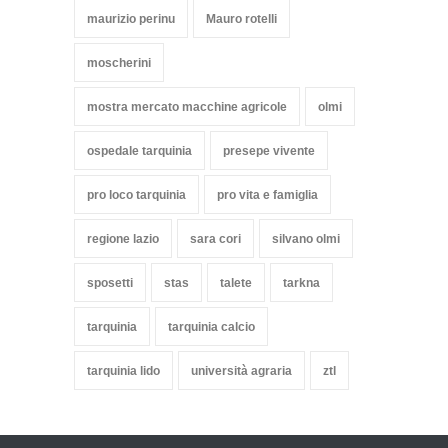
maurizio perinu
Mauro rotelli
moscherini
mostra mercato macchine agricole
olmi
ospedale tarquinia
presepe vivente
pro loco tarquinia
pro vita e famiglia
regione lazio
sara cori
silvano olmi
sposetti
stas
talete
tarkna
tarquinia
tarquinia calcio
tarquinia lido
università agraria
ztl