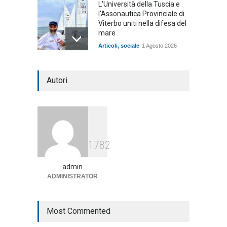
L'Università della Tuscia e
l'Assonautica Provinciale di
Viterbo uniti nella difesa del
mare
Articoli
,
sociale
1 Agosto 2026
Notte bianca a Tarquinia, un
Autori
mezzo insuccesso
annunciato
Articoli
1 Agosto 2026
Agricoltura, dal Governo
1782
arrivano i pagamenti PAC, la
soddisfazione del Ministro
Lollobrigida
admin
ADMINISTRATOR
ambiente
,
Articoli
,
politica
27 Luglio 2026
Most Commented