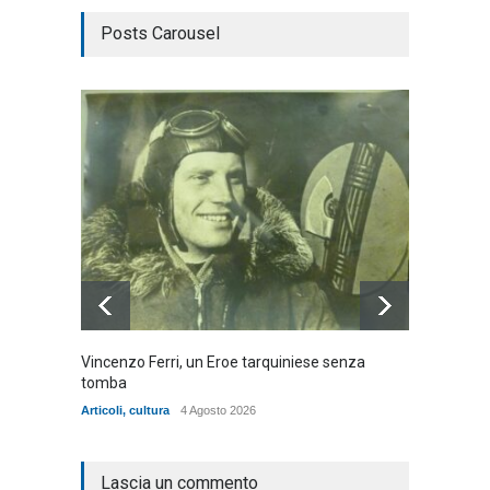
Posts Carousel
Vincenzo Ferri, un Eroe tarquiniese senza
Fratell
tomba
dell'ad
cittadin
Articoli
,
cultura
4 Agosto 2026
Articoli
,
Lascia un commento