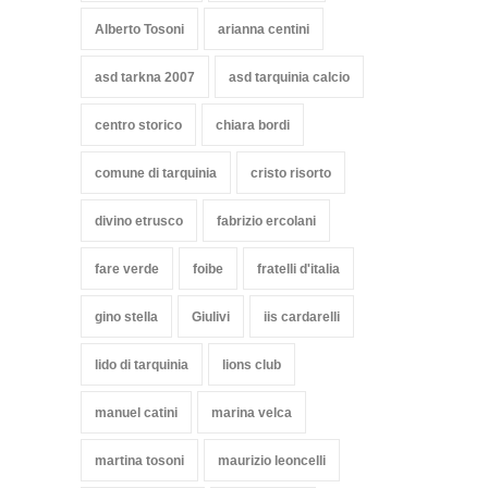
Alberto Tosoni
arianna centini
asd tarkna 2007
asd tarquinia calcio
centro storico
chiara bordi
comune di tarquinia
cristo risorto
divino etrusco
fabrizio ercolani
fare verde
foibe
fratelli d'italia
gino stella
Giulivi
iis cardarelli
lido di tarquinia
lions club
manuel catini
marina velca
martina tosoni
maurizio leoncelli