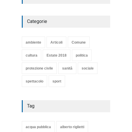
Articoli
,
cultura
27 Marzo 2020
Categorie
SE NE VA UN ALTRO PEZZO
DI STORIA DEL LIDO DI
TARQUINIA
ambiente
Articoli
Comune
Articoli
,
cultura
8 Maggio 2020
cultura
Estate 2018
politica
protezione civile
sanità
sociale
spettacolo
sport
Tag
acqua pubblica
alberto riglietti