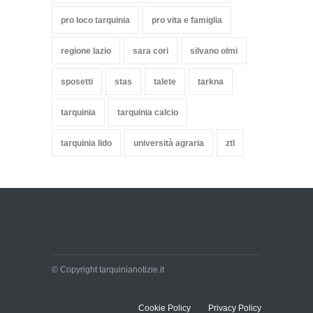
pro loco tarquinia
pro vita e famiglia
regione lazio
sara cori
silvano olmi
sposetti
stas
talete
tarkna
tarquinia
tarquinia calcio
tarquinia lido
università agraria
ztl
© Copyright tarquinianotizie.it
Cookie Policy
Privacy Policy