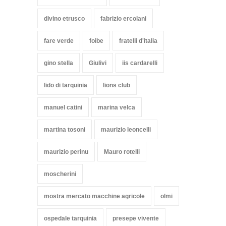
divino etrusco
fabrizio ercolani
fare verde
foibe
fratelli d'italia
gino stella
Giulivi
iis cardarelli
lido di tarquinia
lions club
manuel catini
marina velca
martina tosoni
maurizio leoncelli
maurizio perinu
Mauro rotelli
moscherini
mostra mercato macchine agricole
olmi
ospedale tarquinia
presepe vivente