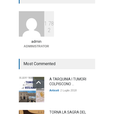
annunciato
Articoli
1 Agosto 2026
1
7
8
Agricoltura, dal Governo
2
arrivano i pagamenti PAC, la
soddisfazione del Ministro
Lollobrigida
admin
ADMINISTRATOR
ambiente
,
Articoli
,
politica
27 Luglio 2026
Most Commented
A TARQUINIA I TUMORI
COLPISCONO ...
Articoli
2 Luglio 2018
TORNA LA SAGRA DEL