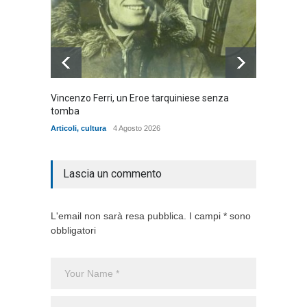
Vincenzo Ferri, un Eroe tarquiniese senza
Fratell
tomba
dell'ad
cittadin
Articoli
,
cultura
4 Agosto 2026
Articoli
,
Lascia un commento
L'email non sarà resa pubblica. I campi * sono
obbligatori