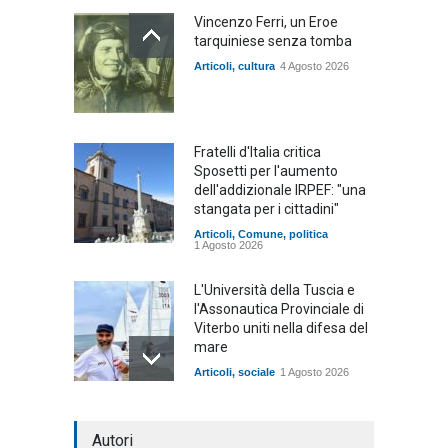
Vincenzo Ferri, un Eroe
tarquiniese senza tomba
Articoli
,
cultura
4 Agosto 2026
Fratelli d'Italia critica
Sposetti per l'aumento
dell'addizionale IRPEF: "una
stangata per i cittadini"
Articoli
,
Comune
,
politica
1 Agosto 2026
L'Università della Tuscia e
l'Assonautica Provinciale di
Viterbo uniti nella difesa del
mare
Articoli
,
sociale
1 Agosto 2026
Notte bianca a Tarquinia, un
Autori
mezzo insuccesso