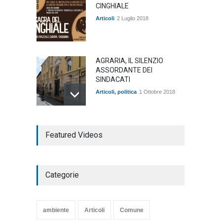
CINGHIALE
Articoli
2 Luglio 2018
AGRARIA, IL SILENZIO
ASSORDANTE DEI
SINDACATI
Articoli
,
politica
1 Ottobre 2018
TARQUINIA NELLA "DIVINA
Featured Videos
COMMEDIA"
Articoli
,
cultura
27 Marzo 2020
Categorie
SE NE VA UN ALTRO PEZZO
DI STORIA DEL LIDO DI
TARQUINIA
ambiente
Articoli
Comune
Articoli
,
cultura
8 Maggio 2020