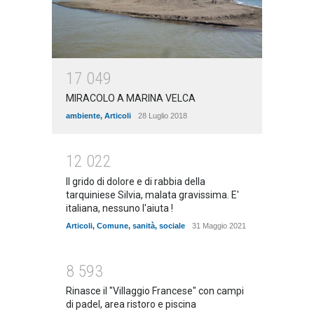
1
7
0
4
9
MIRACOLO A MARINA VELCA
ambiente
,
Articoli
28 Luglio 2018
1
2
0
2
2
Il grido di dolore e di rabbia della
tarquiniese Silvia, malata gravissima. E'
italiana, nessuno l'aiuta !
Articoli
,
Comune
,
sanità
,
sociale
31 Maggio 2021
8
5
9
3
Rinasce il "Villaggio Francese" con campi
di padel, area ristoro e piscina