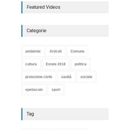
TARQUINIA NELLA "DIVINA
Featured Videos
COMMEDIA"
Articoli
,
cultura
27 Marzo 2020
Categorie
SE NE VA UN ALTRO PEZZO
DI STORIA DEL LIDO DI
TARQUINIA
ambiente
Articoli
Comune
Articoli
,
cultura
8 Maggio 2020
cultura
Estate 2018
politica
protezione civile
sanità
sociale
spettacolo
sport
Tag