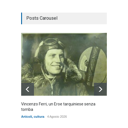
Posts Carousel
Vincenzo Ferri, un Eroe tarquiniese senza
Fratell
tomba
dell'ad
cittadin
Articoli
,
cultura
4 Agosto 2026
Articoli
,