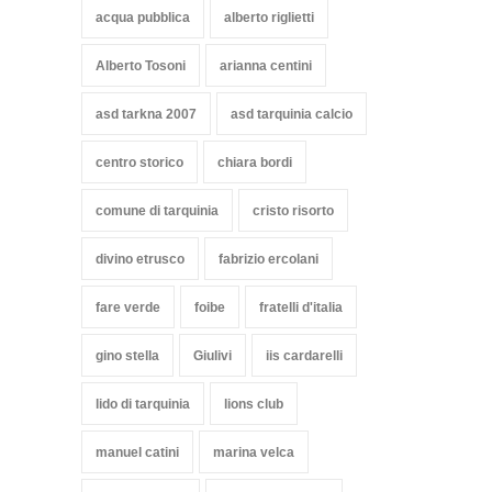
acqua pubblica
alberto riglietti
Alberto Tosoni
arianna centini
asd tarkna 2007
asd tarquinia calcio
centro storico
chiara bordi
comune di tarquinia
cristo risorto
divino etrusco
fabrizio ercolani
fare verde
foibe
fratelli d'italia
gino stella
Giulivi
iis cardarelli
lido di tarquinia
lions club
manuel catini
marina velca