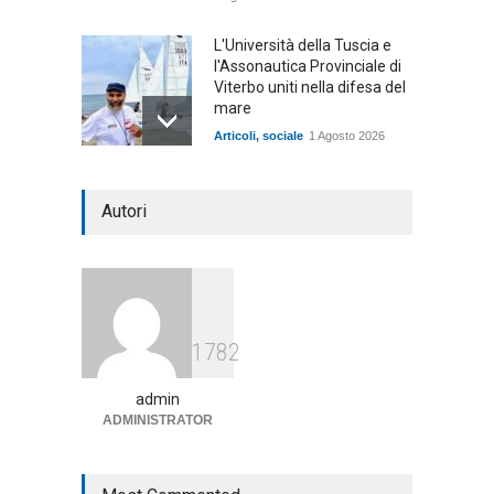
L'Università della Tuscia e
l'Assonautica Provinciale di
Viterbo uniti nella difesa del
mare
Articoli
,
sociale
1 Agosto 2026
Notte bianca a Tarquinia, un
Autori
mezzo insuccesso
annunciato
Articoli
1 Agosto 2026
Agricoltura, dal Governo
1782
arrivano i pagamenti PAC, la
soddisfazione del Ministro
Lollobrigida
admin
ADMINISTRATOR
ambiente
,
Articoli
,
politica
27 Luglio 2026