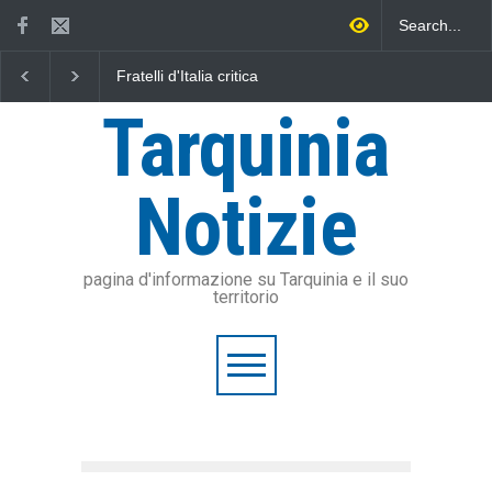
Fratelli d'Italia critica
L'Università della Tuscia
Sposetti per l'aumento
l'Assonautica Provinciale
dell'addizionale IRPEF: "una
Viterbo uniti nella difesa
Tarquinia
stangata per i cittadini"
mare
Notizie
pagina d'informazione su Tarquinia e il suo
territorio