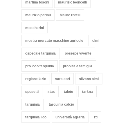
martina tosoni
maurizio leoncelli
maurizio perinu
Mauro rotelli
moscherini
mostra mercato macchine agricole
olmi
ospedale tarquinia
presepe vivente
pro loco tarquinia
pro vita e famiglia
regione lazio
sara cori
silvano olmi
sposetti
stas
talete
tarkna
tarquinia
tarquinia calcio
tarquinia lido
università agraria
ztl