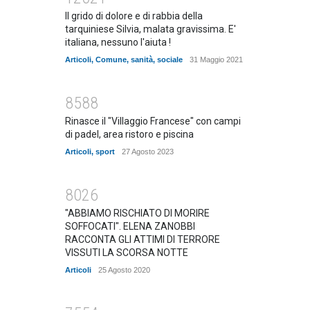
Il grido di dolore e di rabbia della
tarquiniese Silvia, malata gravissima. E'
italiana, nessuno l'aiuta !
Articoli
,
Comune
,
sanità
,
sociale
31 Maggio 2021
8588
Rinasce il "Villaggio Francese" con campi
di padel, area ristoro e piscina
Articoli
,
sport
27 Agosto 2023
8026
"ABBIAMO RISCHIATO DI MORIRE
SOFFOCATI". ELENA ZANOBBI
RACCONTA GLI ATTIMI DI TERRORE
VISSUTI LA SCORSA NOTTE
Articoli
25 Agosto 2020