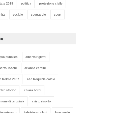
tate 2018
politica
protezione civile
nità
sociale
spettacolo
sport
ag
qua pubblica
alberto riglietti
berto Tosoni
arianna centini
d tarkna 2007
asd tarquinia calcio
ntro storico
chiara bordi
mune di tarquinia
cristo risorto
vino etrusco
fabrizio ercolani
fare verde