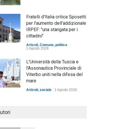
Fratelli d'Italia critica Sposetti
per l'aumento dell'addizionale
IRPEF: "una stangata per i
cittadini"
Articoli
,
Comune
,
politica
1 Agosto 2026
L'Università della Tuscia e
l'Assonautica Provinciale di
Viterbo uniti nella difesa del
mare
Articoli
,
sociale
1 Agosto 2026
Notte bianca a Tarquinia, un
mezzo insuccesso
utori
annunciato
Articoli
1 Agosto 2026