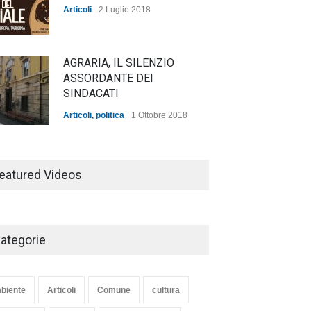
Articoli
2 Luglio 2018
AGRARIA, IL SILENZIO
ASSORDANTE DEI
SINDACATI
Articoli
,
politica
1 Ottobre 2018
TARQUINIA NELLA "DIVINA
COMMEDIA"
eatured Videos
Articoli
,
cultura
27 Marzo 2020
ategorie
SE NE VA UN ALTRO PEZZO
DI STORIA DEL LIDO DI
TARQUINIA
biente
Articoli
Comune
cultura
Articoli
,
cultura
8 Maggio 2020