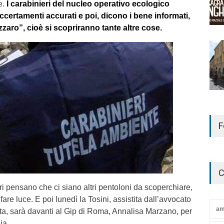
e.
I carabinieri del nucleo operativo ecologico
certamenti accurati e poi, dicono i bene informati,
uzzaro”, cioè si scopriranno tante altre cose.
F
C
tori pensano che ci siano altri pentoloni da scoperchiare,
 fare luce. E poi lunedì la Tosini, assistita dall’avvocato
am
a, sarà davanti al Gip di Roma, Annalisa Marzano, per
ia.