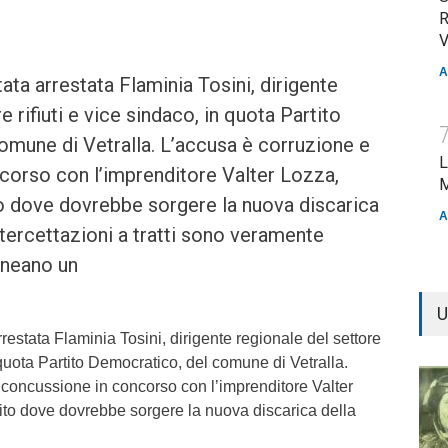
R
V
A
ata arrestata Flaminia Tosini, dirigente
e rifiuti e vice sindaco, in quota Partito
omune di Vetralla. L’accusa è corruzione e
L
corso con l’imprenditore Valter Lozza,
M
to dove dovrebbe sorgere la nuova discarica
A
ntercettazioni a tratti sono veramente
ineano un
U
restata Flaminia Tosini, dirigente regionale del settore
n quota Partito Democratico, del comune di Vetralla.
 concussione in concorso con l’imprenditore Valter
sito dove dovrebbe sorgere la nuova discarica della