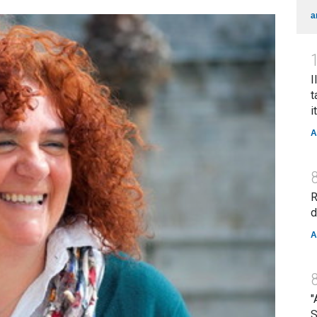
a
I
t
i
A
R
d
A
"
S