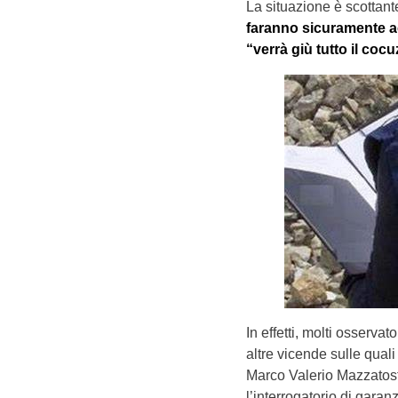
La situazione è scottant
faranno sicuramente ac
“verrà giù tutto il coc
In effetti, molti osserva
altre vicende sulle quali
Marco Valerio Mazzatost
l’interrogatorio di garanz