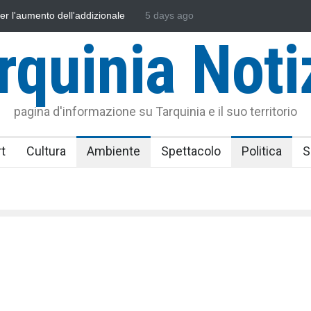
sonautica Provinciale di Viterbo
5 days ago
Vincenzo Ferri, un Eroe tarquinie
rquinia Noti
pagina d'informazione su Tarquinia e il suo territorio
t
Cultura
Ambiente
Spettacolo
Politica
S