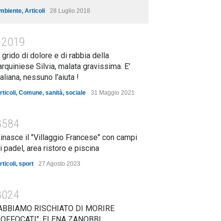
mbiente
,
Articoli
28 Luglio 2018
12019
l grido di dolore e di rabbia della
arquiniese Silvia, malata gravissima. E'
taliana, nessuno l'aiuta !
rticoli
,
Comune
,
sanità
,
sociale
31 Maggio 2021
8584
inasce il "Villaggio Francese" con campi
i padel, area ristoro e piscina
rticoli
,
sport
27 Agosto 2023
8024
ABBIAMO RISCHIATO DI MORIRE
OFFOCATI". ELENA ZANOBBI