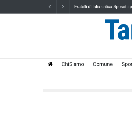
L'Università della Tuscia e l'As
uniti nella difesa del mare
Ta
ChiSiamo
Comune
Spor