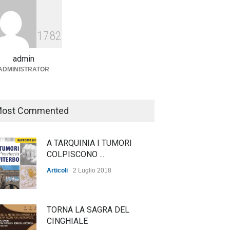
Agricoltura, dal Governo
arrivano i pagamenti PAC, la
1782
soddisfazione del Ministro
Lollobrigida
admin
ADMINISTRATOR
ambiente
,
Articoli
,
politica
27 Luglio 2026
ost Commented
A TARQUINIA I TUMORI
COLPISCONO ...
Articoli
2 Luglio 2018
TORNA LA SAGRA DEL
CINGHIALE