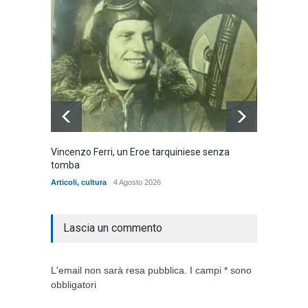
Vincenzo Ferri, un Eroe tarquiniese senza
Fratell
tomba
dell'ad
cittadin
Articoli
,
cultura
4 Agosto 2026
Articoli
,
Lascia un commento
L'email non sarà resa pubblica. I campi * sono
obbligatori