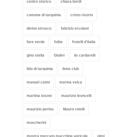
centro storico
chiara bordi
comune di tarquinia
cristo risorto
divino etrusco
fabrizio ercolani
fare verde
foibe
fratelli d'italia
gino stella
Giulivi
iis cardarelli
lido di tarquinia
lions club
manuel catini
marina velca
martina tosoni
maurizio leoncelli
maurizio perinu
Mauro rotelli
moscherini
mostra mercato macchine agricole
olmi