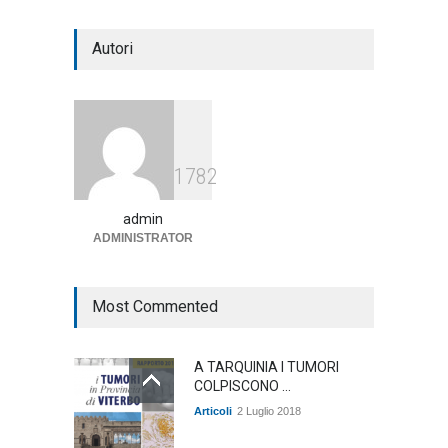
Notte bianca a Tarquinia, un
Autori
mezzo insuccesso
annunciato
Articoli
1 Agosto 2026
Agricoltura, dal Governo
1782
arrivano i pagamenti PAC, la
soddisfazione del Ministro
Lollobrigida
admin
ADMINISTRATOR
ambiente
,
Articoli
,
politica
27 Luglio 2026
Most Commented
A TARQUINIA I TUMORI
COLPISCONO ...
Articoli
2 Luglio 2018