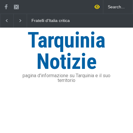
L'Università della Tuscia e
Vincenzo Ferri, un Er
l'Assonautica Provinciale di
tarquiniese senza to
Viterbo uniti nella difesa del
Tarquinia
mare
Notizie
pagina d'informazione su Tarquinia e il suo
territorio