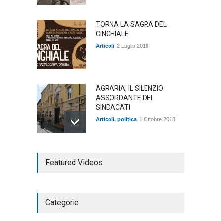
TORNA LA SAGRA DEL
CINGHIALE
Articoli
2 Luglio 2018
AGRARIA, IL SILENZIO
ASSORDANTE DEI
SINDACATI
Articoli
,
politica
1 Ottobre 2018
TARQUINIA NELLA "DIVINA
Featured Videos
COMMEDIA"
Articoli
,
cultura
27 Marzo 2020
Categorie
SE NE VA UN ALTRO PEZZO