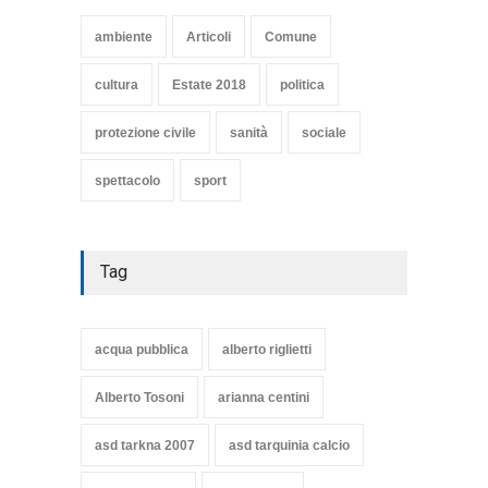
DI STORIA DEL LIDO DI
TARQUINIA
ambiente
Articoli
Comune
Articoli
,
cultura
8 Maggio 2020
cultura
Estate 2018
politica
protezione civile
sanità
sociale
spettacolo
sport
Tag
acqua pubblica
alberto riglietti
Alberto Tosoni
arianna centini
asd tarkna 2007
asd tarquinia calcio