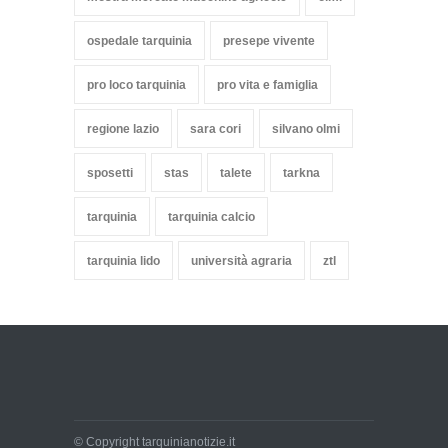
ospedale tarquinia
presepe vivente
pro loco tarquinia
pro vita e famiglia
regione lazio
sara cori
silvano olmi
sposetti
stas
talete
tarkna
tarquinia
tarquinia calcio
tarquinia lido
università agraria
ztl
© Copyright tarquinianotizie.it