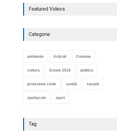
TARQUINIA NELLA "DIVINA
Featured Videos
COMMEDIA"
Articoli
,
cultura
27 Marzo 2020
Categorie
SE NE VA UN ALTRO PEZZO
DI STORIA DEL LIDO DI
TARQUINIA
ambiente
Articoli
Comune
Articoli
,
cultura
8 Maggio 2020
cultura
Estate 2018
politica
protezione civile
sanità
sociale
spettacolo
sport
Tag