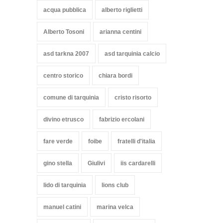
acqua pubblica
alberto riglietti
Alberto Tosoni
arianna centini
asd tarkna 2007
asd tarquinia calcio
centro storico
chiara bordi
comune di tarquinia
cristo risorto
divino etrusco
fabrizio ercolani
fare verde
foibe
fratelli d'italia
gino stella
Giulivi
iis cardarelli
lido di tarquinia
lions club
manuel catini
marina velca