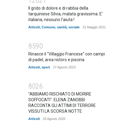
12021
Il grido di dolore e di rabbia della
tarquiniese Silvia, malata gravissima. E'
italiana, nessuno l'aiuta !
Articoli
,
Comune
,
sanità
,
sociale
31 Maggio 2021
8590
Rinasce il "Villaggio Francese" con campi
di padel, area ristoro e piscina
Articoli
,
sport
27 Agosto 2023
8026
"ABBIAMO RISCHIATO DI MORIRE
SOFFOCATI". ELENA ZANOBBI
RACCONTA GLI ATTIMI DI TERRORE
VISSUTI LA SCORSA NOTTE
Articoli
25 Agosto 2020