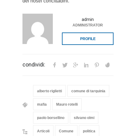
dei nostri concittadini.
admin
ADMINISTRATOR
PROFILE
condividi:
alberto riglietti
comune di tarquinia
mafia
Mauro rotelli
paolo borsellino
silvano olmi
Articoli
Comune
politica