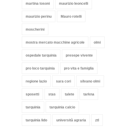
martina tosoni
maurizio leoncelli
maurizio perinu
Mauro rotelli
moscherini
mostra mercato macchine agricole
olmi
ospedale tarquinia
presepe vivente
pro loco tarquinia
pro vita e famiglia
regione lazio
sara cori
silvano olmi
sposetti
stas
talete
tarkna
tarquinia
tarquinia calcio
tarquinia lido
università agraria
ztl