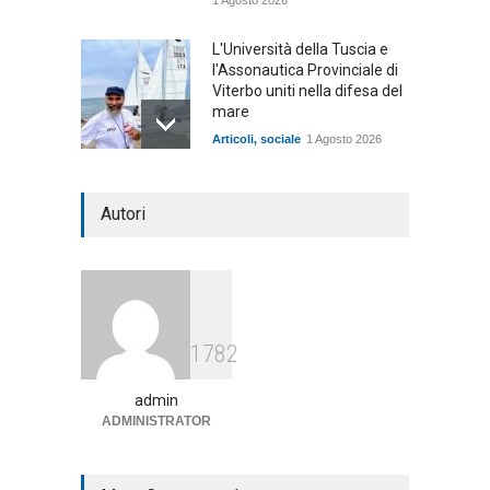
1 Agosto 2026
L'Università della Tuscia e
l'Assonautica Provinciale di
Viterbo uniti nella difesa del
mare
Articoli
,
sociale
1 Agosto 2026
Notte bianca a Tarquinia, un
Autori
mezzo insuccesso
annunciato
Articoli
1 Agosto 2026
Agricoltura, dal Governo
1782
arrivano i pagamenti PAC, la
soddisfazione del Ministro
Lollobrigida
admin
ADMINISTRATOR
ambiente
,
Articoli
,
politica
27 Luglio 2026