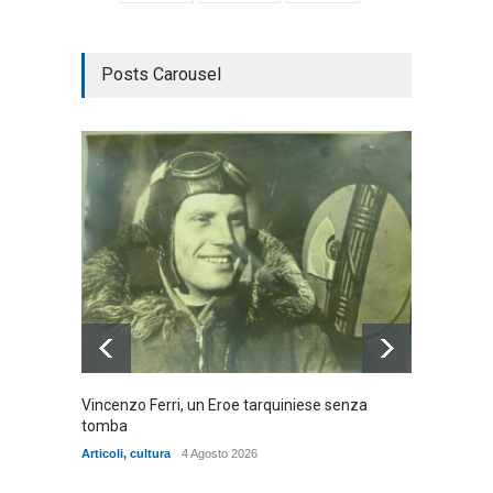
Posts Carousel
Vincenzo Ferri, un Eroe tarquiniese senza
Fratell
tomba
dell'ad
cittadin
Articoli
,
cultura
4 Agosto 2026
Articoli
,